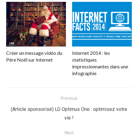
Créer un message vidéo du
Internet 2014 : les
Père Noël sur Internet
statistiques
impressionnantes dans une
infographie
Navigation
Previous
de
Previous
(Article sponsorisé) LG Optimus One : optimisez votre
l’article
post:
vie !
Next