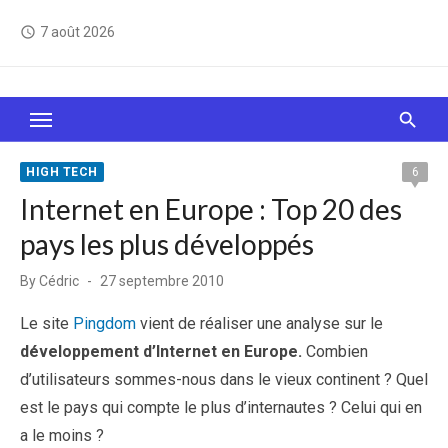
Skip
7 août 2026
access_time
to
content
Le Web, c'est comme une boîte de chocolats… On
sait jamais sur quoi on va tomber !
HIGH TECH
6
Internet en Europe : Top 20 des
pays les plus développés
Posted
By
Cédric
27 septembre 2010
on
Le site
Pingdom
vient de réaliser une analyse sur le
développement d’Internet en Europe.
Combien
d’utilisateurs sommes-nous dans le vieux continent ? Quel
est le pays qui compte le plus d’internautes ? Celui qui en
a le moins ?