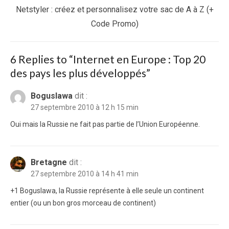
Next
Netstyler : créez et personnalisez votre sac de A à Z (+
post:
Code Promo)
6 Replies to “
Internet en Europe : Top 20
des pays les plus développés
”
Boguslawa
dit :
27 septembre 2010 à 12 h 15 min
Oui mais la Russie ne fait pas partie de l’Union Européenne.
Bretagne
dit :
27 septembre 2010 à 14 h 41 min
+1 Boguslawa, la Russie représente à elle seule un continent
entier (ou un bon gros morceau de continent)