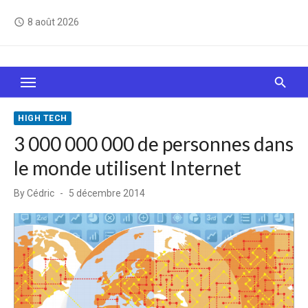
Skip
8 août 2026
access_time
to
content
Le Web, c'est comme une boîte de chocolats… On
sait jamais sur quoi on va tomber !
HIGH TECH
3 000 000 000 de personnes dans
le monde utilisent Internet
Posted
By
Cédric
5 décembre 2014
on