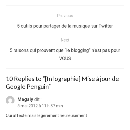
Navigation
Previous
de
Previous
5 outils pour partager de la musique sur Twitter
l’article
post:
Next
Next
5 raisons qui prouvent que “le blogging” n’est pas pour
post:
VOUS
10 Replies to “
[Infographie] Mise à jour de
Google Penguin
”
Magaly
dit :
8 mai 2012 à 11 h 57 min
Oui affecté mais légèrement heureusement