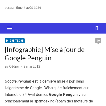
Skip
access_time
7 août 2026
to
content
Le Web, c'est comme une boîte de chocolats… On
sait jamais sur quoi on va tomber !
HIGH TECH
10
[Infographie] Mise à jour de
Google Penguin
Posted
By
Cédric
8 mai 2012
on
Google Penguin
est la dernière mise à jour dans
l’algorithme de Google. Débarquée fraîchement sur
Internet le 24 Avril dernier,
Google Penguin
vise
principalement le spamdexing (spam des moteurs de