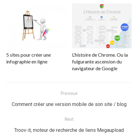
5 sites pour créer une
L’histoire de Chrome. Ou la
infographie en ligne
fulgurante ascension du
navigateur de Google
Navigation
Previous
de
Previous
Comment créer une version mobile de son site / blog
l’article
post:
Next
Next
Troov-it, moteur de recherche de liens Megaupload