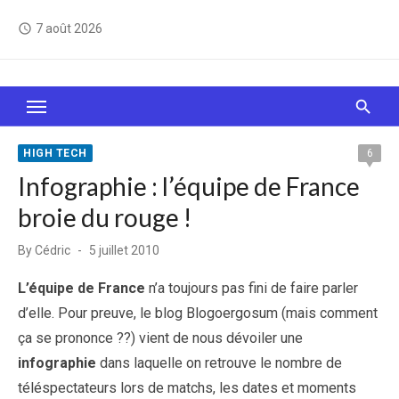
Skip
7 août 2026
access_time
to
content
Le Web, c'est comme une boîte de chocolats… On
sait jamais sur quoi on va tomber !
HIGH TECH
6
Infographie : l’équipe de France
broie du rouge !
Posted
By
Cédric
5 juillet 2010
on
L’équipe de France
n’a toujours pas fini de faire parler
d’elle. Pour preuve, le blog Blogoergosum (mais comment
ça se prononce ??) vient de nous dévoiler une
infographie
dans laquelle on retrouve le nombre de
téléspectateurs lors de matchs, les dates et moments