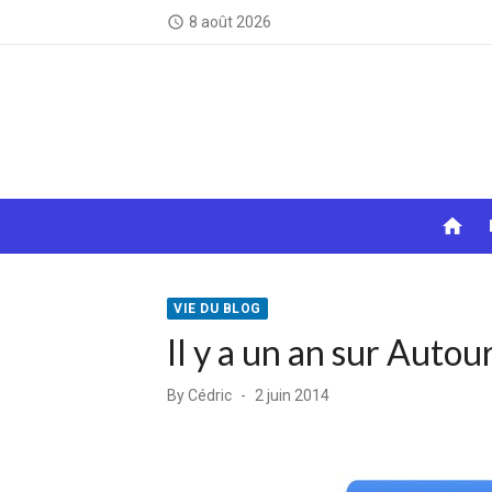
Skip
8 août 2026
access_time
to
content
home
VIE DU BLOG
Il y a un an sur Auto
Posted
By
Cédric
2 juin 2014
on