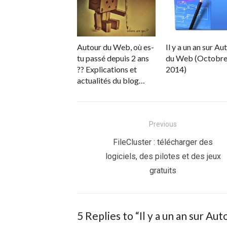
Autour du Web, où es-
Il y a un an sur Au
tu passé depuis 2 ans
du Web (Octobr
?? Explications et
2014)
actualités du blog…
Navigation
Previous
de
Previous
FileCluster : télécharger des
post:
logiciels, des pilotes et des jeux
l’article
gratuits
5 Replies to “
Il y a un an sur Au