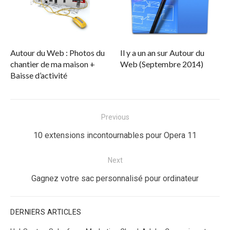
Autour du Web : Photos du
Il y a un an sur Autour du
chantier de ma maison +
Web (Septembre 2014)
Baisse d’activité
Navigation
Previous
de
Previous
10 extensions incontournables pour Opera 11
l’article
post:
Next
Next
Gagnez votre sac personnalisé pour ordinateur
post:
DERNIERS ARTICLES