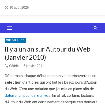
Skip
10 août 2026
access_time
to
content
Le Web, c'est comme une boîte de chocolats… On
sait jamais sur quoi on va tomber !
VIE DU BLOG
Il y a un an sur Autour du Web
(Janvier 2010)
Posted
By
Cédric
5 janvier 2011
on
Désormais, chaque début de mois vous retrouverez une
sélection d’articles
qui ont fait les beaux jours d’Autour
du Web. C’est une solution que j’ai mis en place afin de
déterrer un peu les archives
. En effet, certains lecteurs
d’Autour du Web ont certainement débarqué ces derniers