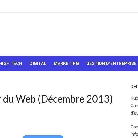
Le Web,
c'est
comme
une boîte
HIGH TECH
DIGITAL
MARKETING
GESTION D’ENTREPRISE
de
chocolats…
On sait
jamais sur
DE
quoi on va
our du Web (Décembre 2013)
tomber !
Hub
Cam
d’a
Com
inf