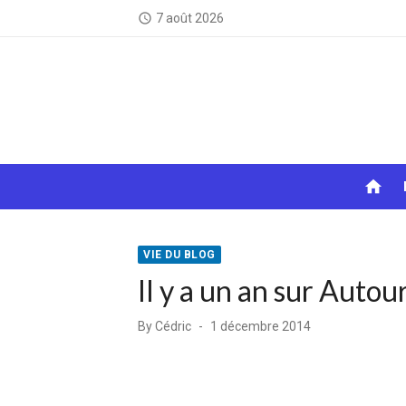
Skip
7 août 2026
access_time
to
content
home
VIE DU BLOG
Il y a un an sur Aut
Posted
By
Cédric
1 décembre 2014
on