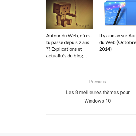
Autour du Web, où es-
Il y a un an sur Au
tu passé depuis 2 ans
du Web (Octobr
?? Explications et
2014)
actualités du blog…
Navigation
Previous
de
Previous
Les 8 meilleures thèmes pour
post:
Windows 10
l’article