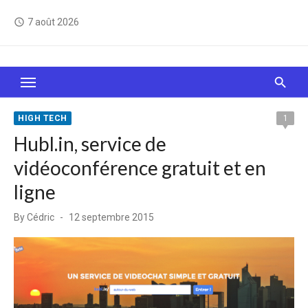
Skip
7 août 2026
access_time
to
content
Le Web, c'est comme une boîte de chocolats… On
sait jamais sur quoi on va tomber !
HIGH TECH
1
Hubl.in, service de
vidéoconférence gratuit et en
ligne
Posted
By
Cédric
12 septembre 2015
on