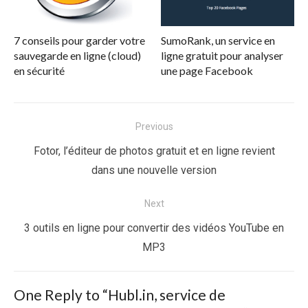
7 conseils pour garder votre
SumoRank, un service en
sauvegarde en ligne (cloud)
ligne gratuit pour analyser
en sécurité
une page Facebook
Navigation
Previous
de
Previous
Fotor, l’éditeur de photos gratuit et en ligne revient
l’article
post:
dans une nouvelle version
Next
Next
3 outils en ligne pour convertir des vidéos YouTube en
post:
MP3
One Reply to “Hubl.in, service de