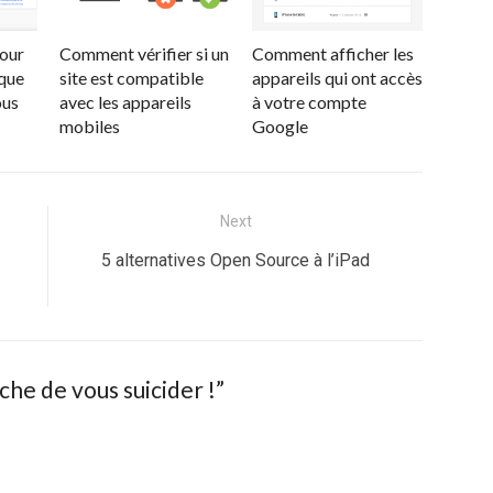
pour
Comment vérifier si un
Comment afficher les
 que
site est compatible
appareils qui ont accès
ous
avec les appareils
à votre compte
mobiles
Google
Next
Next
5 alternatives Open Source à l’iPad
post:
he de vous suicider !
”