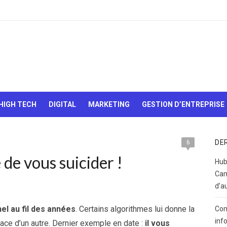
Le Web,
c'est
comme
une boîte
HIGH TECH
DIGITAL
MARKETING
GESTION D’ENTREPRISE
de
chocolats…
On sait
jamais sur
DE
6
quoi on va
de vous suicider !
tomber !
Hub
Cam
d’a
el au fil des années
. Certains algorithmes lui donne la
Com
inf
 place d’un autre. Dernier exemple en date :
il vous