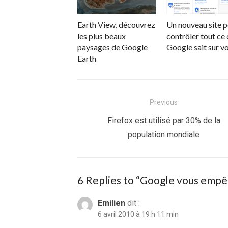
Earth View, découvrez
Un nouveau site 
les plus beaux
contrôler tout ce
paysages de Google
Google sait sur v
Earth
Navigation
Previous
de
Previous
Firefox est utilisé par 30% de la
post:
population mondiale
l’article
6 Replies to “
Google vous empêc
Emilien
dit :
6 avril 2010 à 19 h 11 min