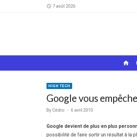
Skip
7 août 2026
access_time
to
content
home
HIGH TECH
Google vous empêche 
Posted
By
Cédric
6 avril 2010
on
Google devient de plus en plus personn
possibilité de faire sortir un résultat à la