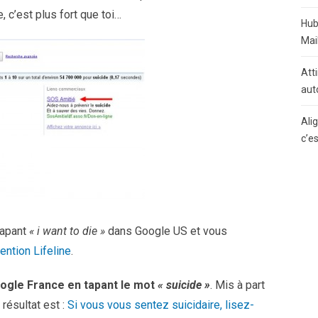
e, c’est plus fort que toi…
Hub
Mai
Atti
aut
Ali
c’e
tapant
« i want to die »
dans Google US et vous
ention Lifeline
.
Google France en tapant le mot
« suicide »
. Mis à part
résultat est :
Si vous vous sentez suicidaire, lisez-