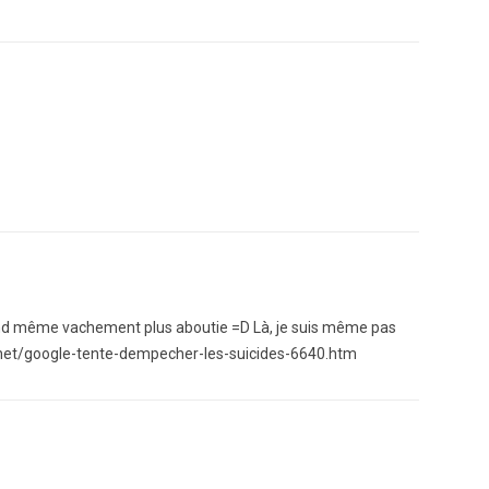
uand même vachement plus aboutie =D Là, je suis même pas
iel.net/google-tente-dempecher-les-suicides-6640.htm