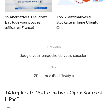
15 alternatives The Pirate
Top 5 : alternatives au
Bay (que vous pouvez
stockage en ligne Ubuntu
utiliser en France)
One
Navigation
Previous
de
Previous
Google vous empêche de vous suicider !
l’article
post:
Next
Next
20 sites « iPad Ready »
post:
14 Replies to “
5 alternatives Open Source à
l’iPad
”