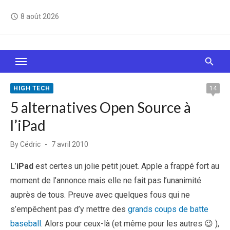
Skip
8 août 2026
access_time
to
content
Le Web, c'est comme une boîte de chocolats… On
sait jamais sur quoi on va tomber !
HIGH TECH
14
5 alternatives Open Source à
l’iPad
Posted
By
Cédric
7 avril 2010
on
L’
iPad
est certes un jolie petit jouet. Apple a frappé fort au
moment de l’annonce mais elle ne fait pas l’unanimité
auprès de tous. Preuve avec quelques fous qui ne
s’empêchent pas d’y mettre des
grands coups de batte
baseball
. Alors pour ceux-là (et même pour les autres 😉 ),