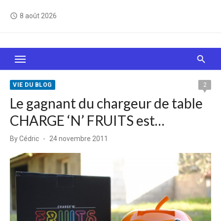
Skip
8 août 2026
access_time
to
content
Le Web, c'est comme une boîte de chocolats… On
sait jamais sur quoi on va tomber !
VIE DU BLOG
2
Le gagnant du chargeur de table
CHARGE ‘N’ FRUITS est…
Posted
By
Cédric
24 novembre 2011
on