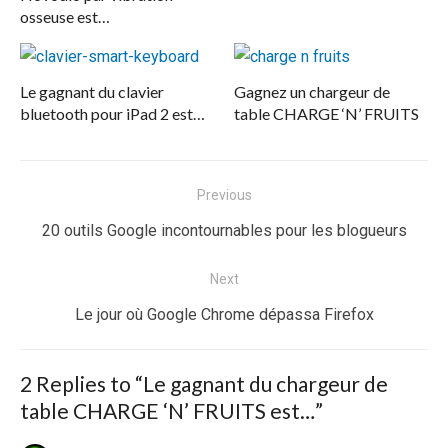
osseuse est…
Le gagnant du clavier
Gagnez un chargeur de
bluetooth pour iPad 2 est…
table CHARGE ‘N’ FRUITS
Navigation
Previous
de
Previous
20 outils Google incontournables pour les blogueurs
l’article
post:
Next
Next
Le jour où Google Chrome dépassa Firefox
post:
2 Replies to “
Le gagnant du chargeur de
table CHARGE ‘N’ FRUITS est…
”