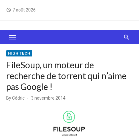
Skip
7 août 2026
access_time
to
content
Le Web, c'est comme une boîte de chocolats… On
sait jamais sur quoi on va tomber !
HIGH TECH
FileSoup, un moteur de
recherche de torrent qui n’aime
pas Google !
Posted
By
Cédric
3 novembre 2014
on