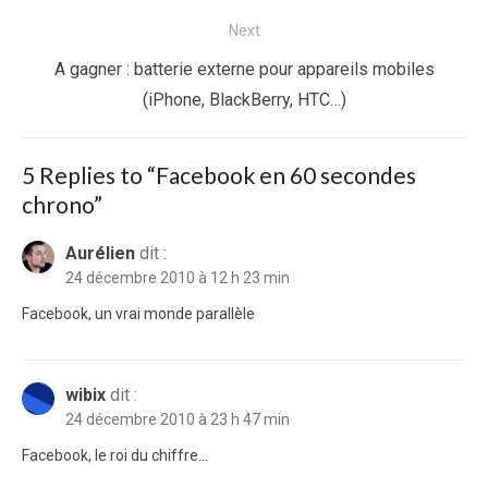
l’article
post:
Next
Next
A gagner : batterie externe pour appareils mobiles
post:
(iPhone, BlackBerry, HTC…)
5 Replies to “
Facebook en 60 secondes
chrono
”
Aurélien
dit :
24 décembre 2010 à 12 h 23 min
Facebook, un vrai monde parallèle
wibix
dit :
24 décembre 2010 à 23 h 47 min
Facebook, le roi du chiffre…