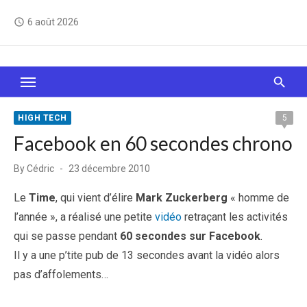
Skip
6 août 2026
access_time
to
content
Le Web, c'est comme une boîte de chocolats… On
sait jamais sur quoi on va tomber !
HIGH TECH
5
Facebook en 60 secondes chrono
Posted
By
Cédric
23 décembre 2010
on
Le
Time
, qui vient d’élire
Mark Zuckerberg
« homme de
l’année », a réalisé une petite
vidéo
retraçant les activités
qui se passe pendant
60 secondes sur Facebook
.
Il y a une p’tite pub de 13 secondes avant la vidéo alors
pas d’affolements…