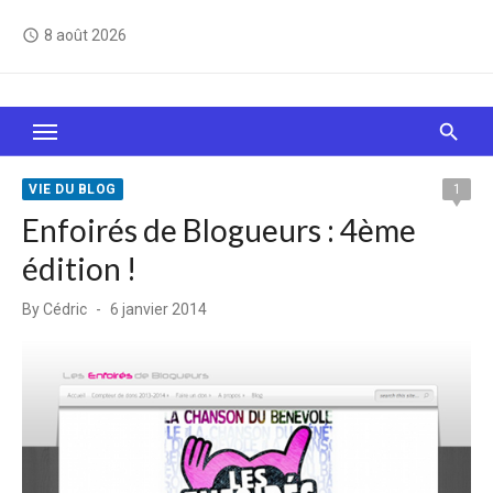
Skip
8 août 2026
access_time
to
content
Le Web, c'est comme une boîte de chocolats… On
sait jamais sur quoi on va tomber !
VIE DU BLOG
1
Enfoirés de Blogueurs : 4ème
édition !
Posted
By
Cédric
6 janvier 2014
on