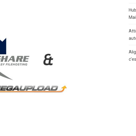
Hub
Mai
Atti
aut
Ali
c’e