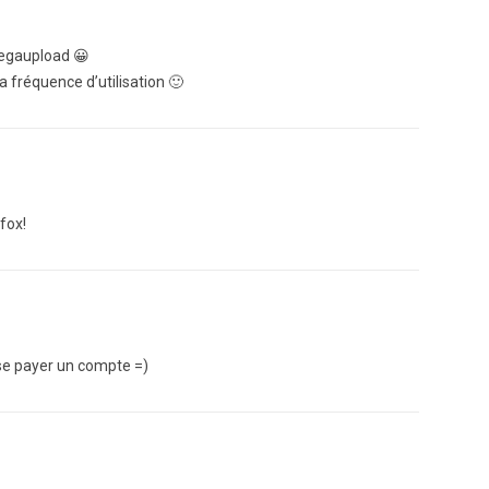
egaupload 😀
sa fréquence d’utilisation 🙂
fox!
s se payer un compte =)