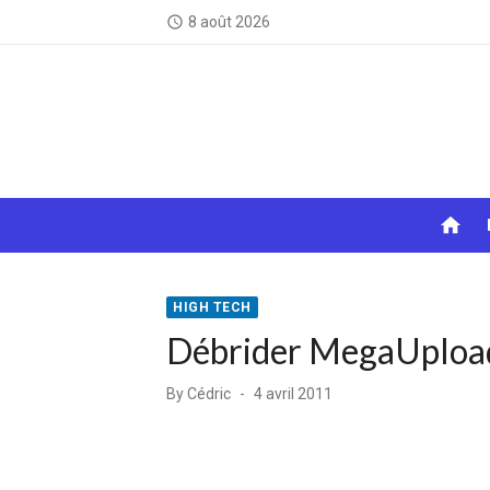
Skip
8 août 2026
access_time
to
content
home
HIGH TECH
Débrider MegaUpload
Posted
By
Cédric
4 avril 2011
on