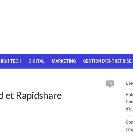
Le Web,
c'est
comme
une boîte
HIGH TECH
DIGITAL
MARKETING
GESTION D’ENTREPRISE
de
chocolats…
On sait
jamais sur
DE
10
quoi on va
 et Rapidshare
tomber !
Hub
Cam
d’a
Com
inf