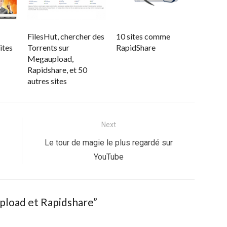
FilesHut, chercher des
10 sites comme
ites
Torrents sur
RapidShare
Megaupload,
Rapidshare, et 50
autres sites
Next
Next
Le tour de magie le plus regardé sur
post:
YouTube
load et Rapidshare
”