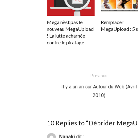
Mega n’est pas le
Remplacer
nouveau MegaUpload
MegaUpload : 5 s
! La lutte acharnée
contre le piratage
Navigation
Previous
de
Previous
Il y a un an sur Autour du Web (Avril
post:
2010)
l’article
10 Replies to “
Débrider MegaUp
Nanaki
dit :