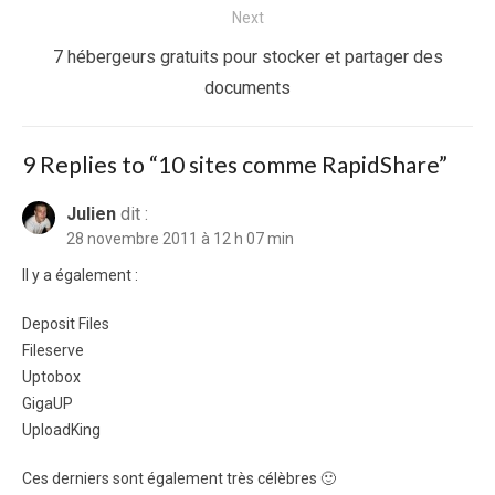
Next
Next
7 hébergeurs gratuits pour stocker et partager des
post:
documents
9 Replies to “
10 sites comme RapidShare
”
Julien
dit :
28 novembre 2011 à 12 h 07 min
Il y a également :
Deposit Files
Fileserve
Uptobox
GigaUP
UploadKing
Ces derniers sont également très célèbres 🙂