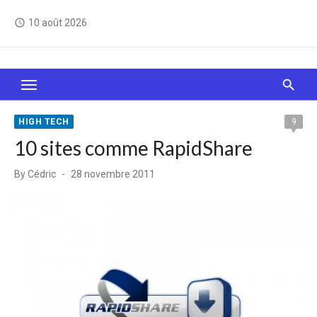
Skip
10 août 2026
access_time
to
content
Le Web, c'est comme une boîte de chocolats… On
sait jamais sur quoi on va tomber !
HIGH TECH
9
10 sites comme RapidShare
Posted
By
Cédric
28 novembre 2011
on