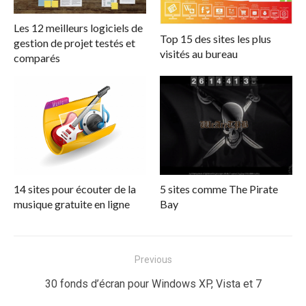
Les 12 meilleurs logiciels de
Top 15 des sites les plus
gestion de projet testés et
visités au bureau
comparés
14 sites pour écouter de la
5 sites comme The Pirate
musique gratuite en ligne
Bay
Navigation
Previous
de
Previous
30 fonds d’écran pour Windows XP, Vista et 7
l’article
post: