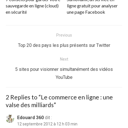
sauvegarde en ligne (cloud)
ligne gratuit pour analyser
en sécurité
une page Facebook
Navigation
Previous
de
Previous
Top 20 des pays les plus présents sur Twitter
l’article
post:
Next
Next
5 sites pour visionner simultanément des vidéos
post:
YouTube
2 Replies to “
Le commerce en ligne : une
valse des milliards
”
Edouard 360
dit :
12 septembre 2012 à 12 h 03 min