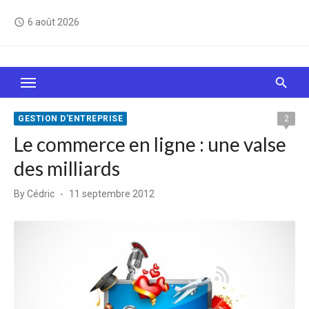
Skip
6 août 2026
access_time
to
content
Le Web, c'est comme une boîte de chocolats… On
sait jamais sur quoi on va tomber !
GESTION D'ENTREPRISE
2
Le commerce en ligne : une valse
des milliards
Posted
By
Cédric
11 septembre 2012
on