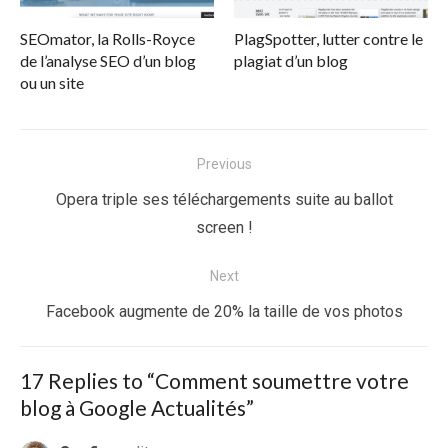
SEOmator, la Rolls-Royce
PlagSpotter, lutter contre le
de l’analyse SEO d’un blog
plagiat d’un blog
ou un site
Navigation
Previous
de
Previous
Opera triple ses téléchargements suite au ballot
l’article
post:
screen !
Next
Next
Facebook augmente de 20% la taille de vos photos
post:
17 Replies to “
Comment soumettre votre
blog à Google Actualités
”