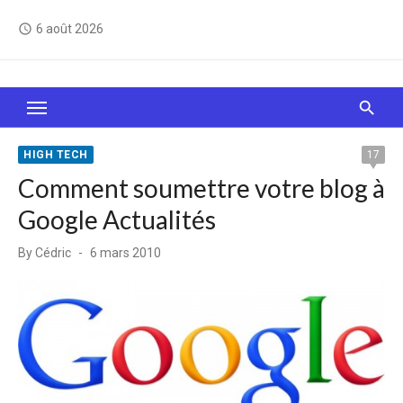
Skip
6 août 2026
access_time
to
content
Le Web, c'est comme une boîte de chocolats… On
sait jamais sur quoi on va tomber !
HIGH TECH
17
Comment soumettre votre blog à
Google Actualités
Posted
By
Cédric
6 mars 2010
on