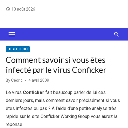
Skip
10 août 2026
access_time
to
content
Le Web, c'est comme une boîte de chocolats… On
sait jamais sur quoi on va tomber !
HIGH TECH
Comment savoir si vous êtes
infecté par le virus Conficker
Posted
By
Cédric
4 avril 2009
on
Le virus
Conficker
fait beaucoup parler de lui ces
derniers jours, mais comment savoir précisément si vous
êtes infectés ou pas ? A l’aide d’une petite analyse très
rapide sur le site Conficker Working Group vous aurez la
réponse…