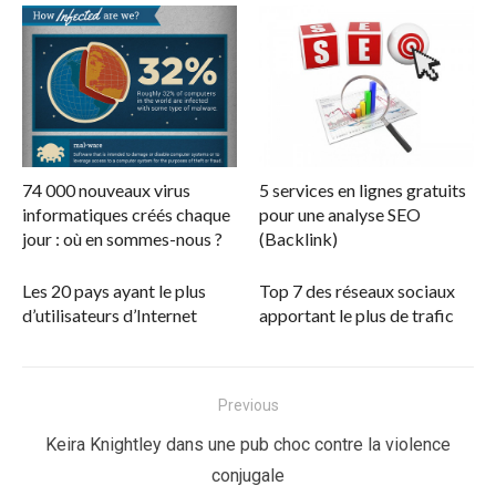
74 000 nouveaux virus
5 services en lignes gratuits
informatiques créés chaque
pour une analyse SEO
jour : où en sommes-nous ?
(Backlink)
Les 20 pays ayant le plus
Top 7 des réseaux sociaux
d’utilisateurs d’Internet
apportant le plus de trafic
Navigation
Previous
de
Previous
Keira Knightley dans une pub choc contre la violence
l’article
post:
conjugale