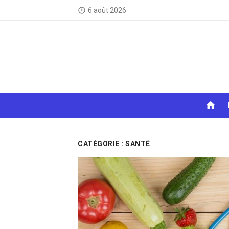
Skip
6 août 2026
access_time
to
content
home
CATÉGORIE :
SANTÉ