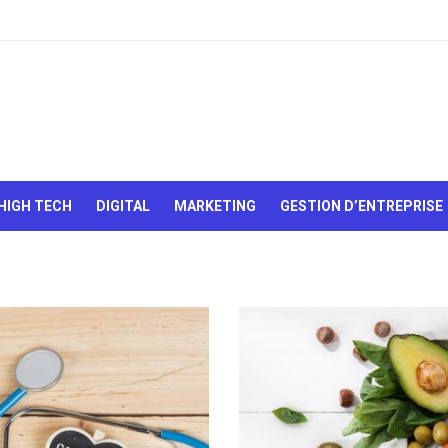
Le Web,
c'est
comme
une boîte
HIGH TECH
DIGITAL
MARKETING
GESTION D’ENTREPRISE
de
chocolats…
On sait
jamais sur
quoi on va
tomber !