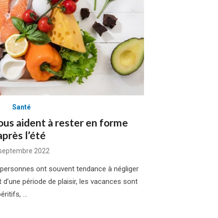
Santé
ous aident à rester en forme
après l’été
sted
septembre 2022
n
 personnes ont souvent tendance à négliger
it d’une période de plaisir, les vacances sont
ritifs, …