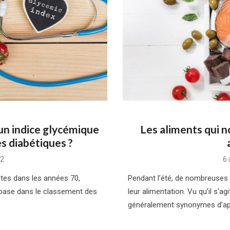
un indice glycémique
Les aliments qui n
s diabétiques ?
Po
22
6 
o
stes dans les années 70,
Pendant l’été, de nombreuses
e base dans le classement des
leur alimentation. Vu qu’il s’ag
généralement synonymes d’apé