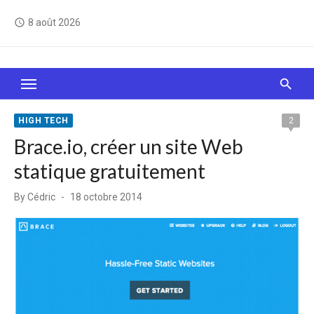
Skip
8 août 2026
access_time
to
content
Le Web, c'est comme une boîte de chocolats… On
sait jamais sur quoi on va tomber !
HIGH TECH
2
Brace.io, créer un site Web
statique gratuitement
Posted
By
Cédric
18 octobre 2014
on