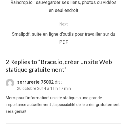
de
Previous
Raindrop.io : sauvegarder ses liens, photos ou vidéos
l’article
post:
en seul endroit
Next
Next
Smallpdf, suite en ligne d’outils pour travailler sur du
post:
PDF
2 Replies to “
Brace.io, créer un site Web
statique gratuitement
”
serrurerie 75002
dit :
20 octobre 2014 à 11 h 17 min
Merci pour l’information! un site statique a une grande
importance actuellement , la possibilité de le créer gratuitement
sera génial!