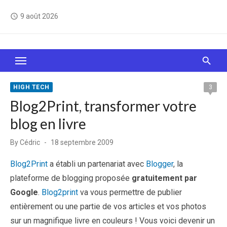
Skip
9 août 2026
access_time
to
content
Le Web, c'est comme une boîte de chocolats… On
sait jamais sur quoi on va tomber !
HIGH TECH
3
Blog2Print, transformer votre
blog en livre
Posted
By
Cédric
18 septembre 2009
on
Blog2Print
a établi un partenariat avec
Blogger
, la
plateforme de blogging proposée
gratuitement par
Google
.
Blog2print
va vous permettre de publier
entièrement ou une partie de vos articles et vos photos
sur un magnifique livre en couleurs ! Vous voici devenir un