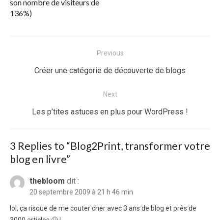
son nombre de visiteurs de
136%)
Navigation
Previous
de
Previous
Créer une catégorie de découverte de blogs
l’article
post:
Next
Next
Les p’tites astuces en plus pour WordPress !
post:
3 Replies to “
Blog2Print, transformer votre
blog en livre
”
thebloom
dit :
20 septembre 2009 à 21 h 46 min
lol, ça risque de me couter cher avec 3 ans de blog et près de