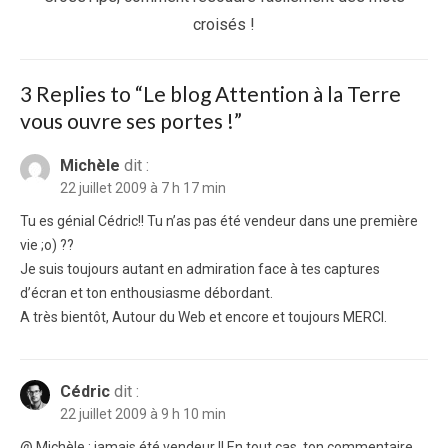
post:
croisés !
3 Replies to “
Le blog Attention à la Terre
vous ouvre ses portes !
”
Michèle
dit :
22 juillet 2009 à 7 h 17 min
Tu es génial Cédric!! Tu n’as pas été vendeur dans une première
vie ;o) ??
Je suis toujours autant en admiration face à tes captures
d’écran et ton enthousiasme débordant.
A très bientôt, Autour du Web et encore et toujours MERCI.
Cédric
dit :
22 juillet 2009 à 9 h 10 min
@ Michèle : jamais été vendeur !! En tout cas, ton commentaire