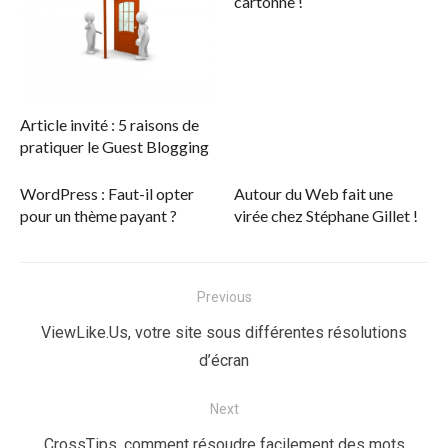
cartonne !
Article invité : 5 raisons de
pratiquer le Guest Blogging
WordPress : Faut-il opter
Autour du Web fait une
pour un thème payant ?
virée chez Stéphane Gillet !
Navigation
Previous
de
Previous
ViewLike.Us, votre site sous différentes résolutions
l’article
post:
d’écran
Next
Next
CrossTips, comment résoudre facilement des mots