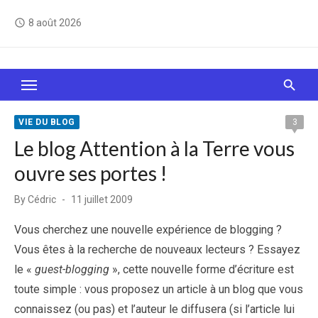
Skip
8 août 2026
access_time
to
content
Le Web, c'est comme une boîte de chocolats… On
sait jamais sur quoi on va tomber !
VIE DU BLOG
3
Le blog Attention à la Terre vous
ouvre ses portes !
Posted
By
Cédric
11 juillet 2009
on
Vous cherchez une nouvelle expérience de blogging ?
Vous êtes à la recherche de nouveaux lecteurs ? Essayez
le «
guest-blogging
», cette nouvelle forme d’écriture est
toute simple : vous proposez un article à un blog que vous
connaissez (ou pas) et l’auteur le diffusera (si l’article lui