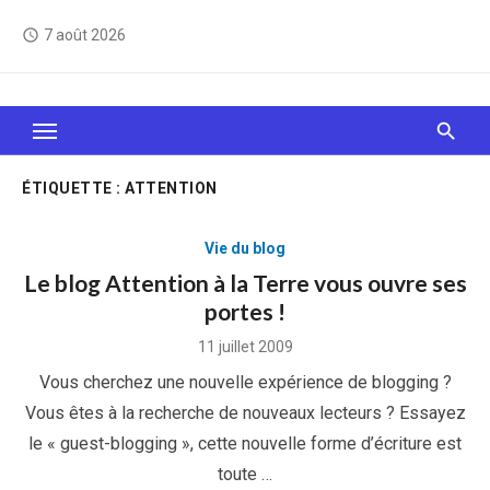
Skip
7 août 2026
access_time
to
content
Le Web, c'est comme une boîte de chocolats… On
sait jamais sur quoi on va tomber !
ÉTIQUETTE :
ATTENTION
Vie du blog
Le blog Attention à la Terre vous ouvre ses
portes !
Posted
11 juillet 2009
on
Vous cherchez une nouvelle expérience de blogging ?
Vous êtes à la recherche de nouveaux lecteurs ? Essayez
le « guest-blogging », cette nouvelle forme d’écriture est
toute …