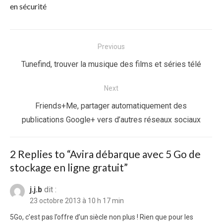
en sécurité
Navigation
Previous
de
Previous
Tunefind, trouver la musique des films et séries télé
l’article
post:
Next
Next
Friends+Me, partager automatiquement des
post:
publications Google+ vers d’autres réseaux sociaux
2 Replies to “
Avira débarque avec 5 Go de
stockage en ligne gratuit
”
j.j.b
dit :
23 octobre 2013 à 10 h 17 min
5Go, c’est pas l’offre d’un siècle non plus ! Rien que pour les