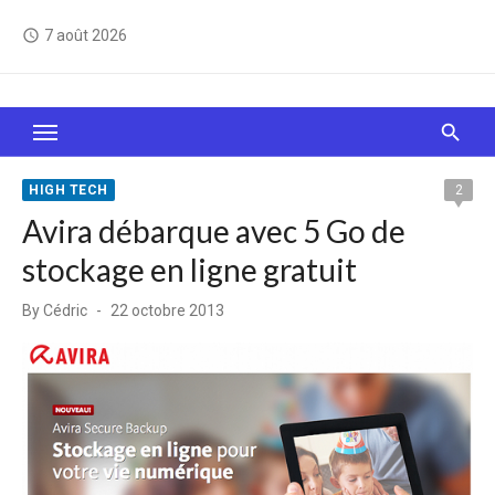
Skip
7 août 2026
access_time
to
content
Le Web, c'est comme une boîte de chocolats… On
sait jamais sur quoi on va tomber !
HIGH TECH
2
Avira débarque avec 5 Go de
stockage en ligne gratuit
Posted
By
Cédric
22 octobre 2013
on