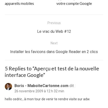
appareils mobiles
votre compte Google
Navigation
Previous
de
Previous
Le vrac du Web #12
l’article
post:
Next
Next
Installer les favicons dans Google Reader en 2 clics
post:
5 Replies to “
Aperçu et test de la nouvelle
interface Google
”
Boris - MaboiteCartonne.com
dit :
26 novembre 2009 à 12 h 32 min
hello cedric , à mon tour de venir te rendre visite sur adw.