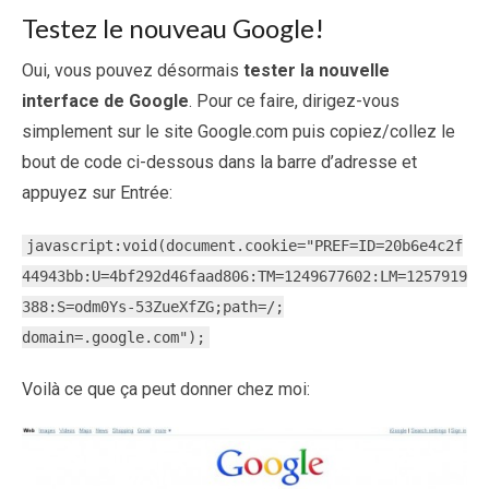
Testez le nouveau Google!
Oui, vous pouvez désormais
tester la nouvelle
interface de Google
. Pour ce faire, dirigez-vous
simplement sur le site Google.com puis copiez/collez le
bout de code ci-dessous dans la barre d’adresse et
appuyez sur Entrée:
javascript:void(document.cookie="PREF=ID=20b6e4c2f
44943bb:U=4bf292d46faad806:TM=1249677602:LM=1257919
388:S=odm0Ys-53ZueXfZG;path=/;
domain=.google.com");
Voilà ce que ça peut donner chez moi: