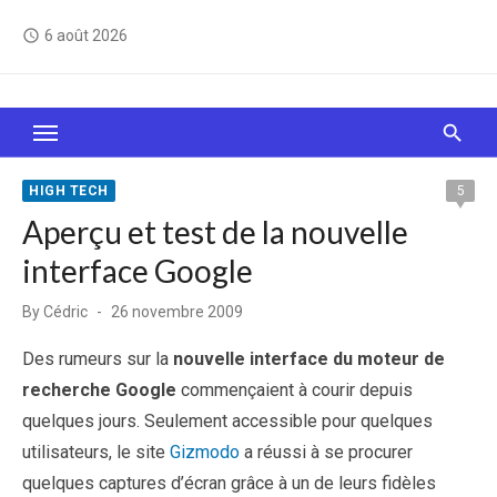
Skip
6 août 2026
access_time
to
content
Le Web, c'est comme une boîte de chocolats… On
sait jamais sur quoi on va tomber !
HIGH TECH
5
Aperçu et test de la nouvelle
interface Google
Posted
By
Cédric
26 novembre 2009
on
Des rumeurs sur la
nouvelle interface du moteur de
recherche Google
commençaient à courir depuis
quelques jours. Seulement accessible pour quelques
utilisateurs, le site
Gizmodo
a réussi à se procurer
quelques captures d’écran grâce à un de leurs fidèles