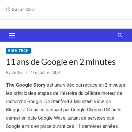
Skip
6 août 2026
access_time
to
content
Le Web, c'est comme une boîte de chocolats… On
sait jamais sur quoi on va tomber !
HIGH TECH
11 ans de Google en 2 minutes
Posted
By
Cédric
27 octobre 2009
on
The Google Story
est une vidéo qui retrace en 2 minutes
les principales étapes de l’histoire du célèbre moteur de
recherche Google. De Stanford à Mountain View, de
Blogger à Gmail en passant par Google Chrome OS ou le
dernier en date Google Wave, autant de services que
Google a mis en place durant ces 11 dernières années.