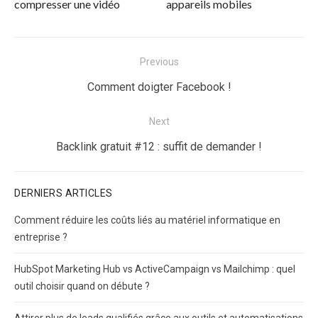
compresser une vidéo
appareils mobiles
Navigation
Previous
de
Previous
Comment doigter Facebook !
l’article
post:
Next
Next
Backlink gratuit #12 : suffit de demander !
post:
DERNIERS ARTICLES
Comment réduire les coûts liés au matériel informatique en
entreprise ?
HubSpot Marketing Hub vs ActiveCampaign vs Mailchimp : quel
outil choisir quand on débute ?
Attirer plus de leads qualifiés grâce aux outils et automatisations