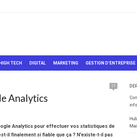
Le Web,
c'est
comme
une boîte
HIGH TECH
DIGITAL
MARKETING
GESTION D’ENTREPRISE
de
chocolats…
On sait
jamais sur
DE
17
quoi on va
le Analytics
tomber !
Com
inf
Hub
ogle Analytics pour effectuer vos statistiques de
Mai
t-il finalement si fiable que ça ? N’existe-t-il pas