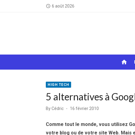
Skip
6 août 2026
access_time
to
content
home
HIGH TECH
5 alternatives à Goog
Posted
By
Cédric
16 février 2010
on
Comme tout le monde, vous utilisez Go
votre blog ou de votre site Web. Mais es