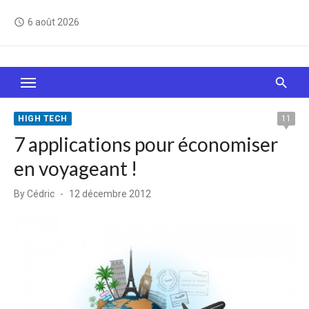
Skip
6 août 2026
access_time
to
content
Le Web, c'est comme une boîte de chocolats… On
sait jamais sur quoi on va tomber !
HIGH TECH
11
7 applications pour économiser
en voyageant !
Posted
By
Cédric
12 décembre 2012
on