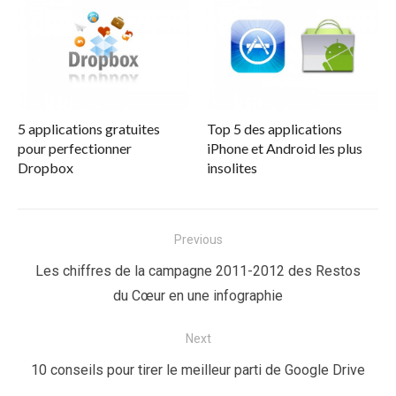
5 applications gratuites
Top 5 des applications
pour perfectionner
iPhone et Android les plus
Dropbox
insolites
Navigation
Previous
de
Previous
Les chiffres de la campagne 2011-2012 des Restos
l’article
post:
du Cœur en une infographie
Next
Next
10 conseils pour tirer le meilleur parti de Google Drive
post: