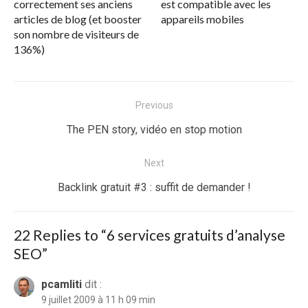
correctement ses anciens
est compatible avec les
articles de blog (et booster
appareils mobiles
son nombre de visiteurs de
136%)
Navigation
Previous
de
Previous
The PEN story, vidéo en stop motion
l’article
post:
Next
Next
Backlink gratuit #3 : suffit de demander !
post:
22 Replies to “
6 services gratuits d’analyse
SEO
”
pcamliti
dit :
9 juillet 2009 à 11 h 09 min