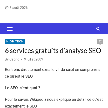
Skip
8 août 2026
access_time
to
content
Le Web, c'est comme une boîte de chocolats… On
sait jamais sur quoi on va tomber !
HIGH TECH
22
6 services gratuits d’analyse SEO
Posted
By
Cédric
9 juillet 2009
on
Rentrons directement dans le vif du sujet en comprenant
ce qu’est le
SEO
.
Le SEO, c’est quoi ?
Pour le savoir, Wikipédia nous explique en détail ce qu’est
exactement le SEO :