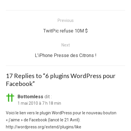
Navigation
Previous
de
Previous
TwitPic refuse 10M $
l’article
post:
Next
Next
L’iPhone Presse des Citrons !
post:
17 Replies to “
6 plugins WordPress pour
Facebook
”
Bottomless
dit :
1 mai 2010 à 7 h 18 min
Voici le lien vers le plugin WordPress pour le nouveau bouton
« j’aime » de Facebook (lancé le 21 Avril):
http://wordpress.org/extend/plugins/like