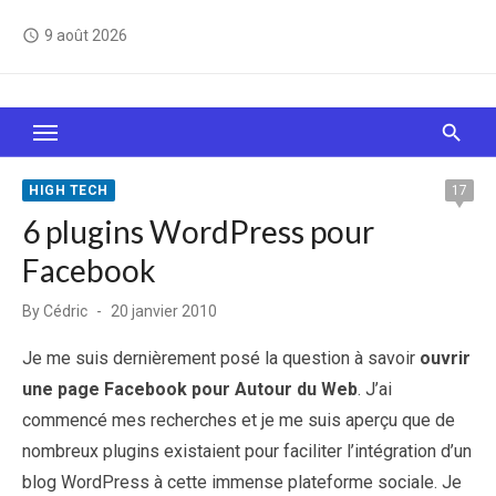
Skip
9 août 2026
access_time
to
content
Le Web, c'est comme une boîte de chocolats… On
sait jamais sur quoi on va tomber !
HIGH TECH
17
6 plugins WordPress pour
Facebook
Posted
By
Cédric
20 janvier 2010
on
Je me suis dernièrement posé la question à savoir
ouvrir
une page Facebook pour Autour du Web
. J’ai
commencé mes recherches et je me suis aperçu que de
nombreux plugins existaient pour faciliter l’intégration d’un
blog WordPress à cette immense plateforme sociale. Je