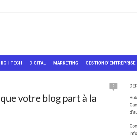
Le Web,
c'est
comme
une boîte
HIGH TECH
DIGITAL
MARKETING
GESTION D’ENTREPRISE
de
chocolats…
On sait
jamais sur
DE
2
quoi on va
que votre blog part à la
tomber !
Hub
Cam
d’a
Com
inf