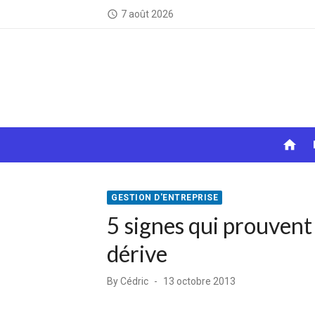
Skip
7 août 2026
access_time
to
content
home
GESTION D'ENTREPRISE
5 signes qui prouvent 
dérive
Posted
By
Cédric
13 octobre 2013
on