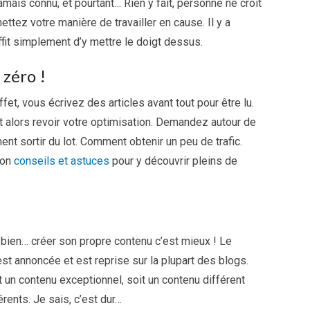
jamais connu, et pourtant… Rien y fait, personne ne croit
tez votre manière de travailler en cause. Il y a
fit simplement d’y mettre le doigt dessus.
 zéro !
fet, vous écrivez des articles avant tout pour être lu.
ut alors revoir votre optimisation. Demandez autour de
t sortir du lot. Comment obtenir un peu de trafic.
ion
conseils et astuces
pour y découvrir pleins de
t bien… créer son propre contenu c’est mieux ! Le
est annoncée et est reprise sur la plupart des blogs.
un contenu exceptionnel, soit un contenu différent
rents. Je sais, c’est dur…