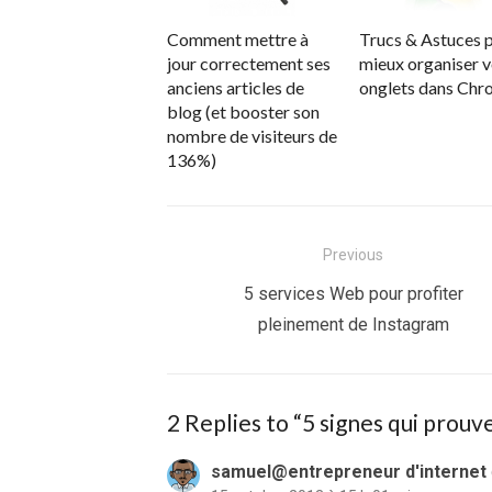
Comment mettre à
Trucs & Astuces 
jour correctement ses
mieux organiser 
anciens articles de
onglets dans Ch
blog (et booster son
nombre de visiteurs de
136%)
Navigation
Previous
de
Previous
5 services Web pour profiter
post:
pleinement de Instagram
l’article
2 Replies to “
5 signes qui prouve
samuel@entrepreneur d'internet