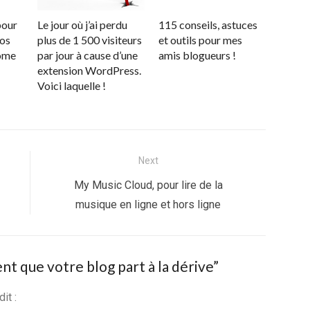
pour
Le jour où j’ai perdu
115 conseils, astuces
vos
plus de 1 500 visiteurs
et outils pour mes
rome
par jour à cause d’une
amis blogueurs !
extension WordPress.
Voici laquelle !
Next
Next
My Music Cloud, pour lire de la
post:
musique en ligne et hors ligne
nt que votre blog part à la dérive
”
dit :