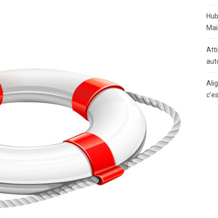
Hub
Mai
Atti
aut
Ali
c’e