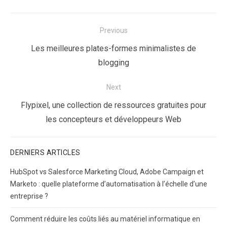
Navigation
Previous
de
Previous
Les meilleures plates-formes minimalistes de
l’article
post:
blogging
Next
Next
Flypixel, une collection de ressources gratuites pour
post:
les concepteurs et développeurs Web
DERNIERS ARTICLES
HubSpot vs Salesforce Marketing Cloud, Adobe Campaign et
Marketo : quelle plateforme d’automatisation à l’échelle d’une
entreprise ?
Comment réduire les coûts liés au matériel informatique en