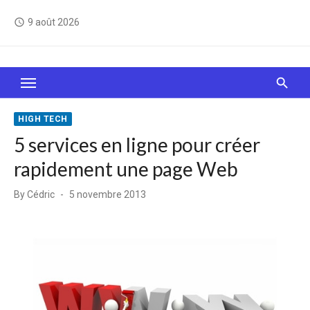
Skip
9 août 2026
access_time
to
content
Le Web, c'est comme une boîte de chocolats… On
sait jamais sur quoi on va tomber !
HIGH TECH
5 services en ligne pour créer
rapidement une page Web
Posted
By
Cédric
5 novembre 2013
on