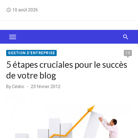
Skip
10 août 2026
access_time
to
content
Le Web, c'est comme une boîte de chocolats… On
sait jamais sur quoi on va tomber !
GESTION D'ENTREPRISE
19
5 étapes cruciales pour le succès
de votre blog
Posted
By
Cédric
23 février 2012
on