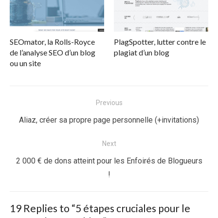
SEOmator, la Rolls-Royce
PlagSpotter, lutter contre le
de l’analyse SEO d’un blog
plagiat d’un blog
ou un site
Navigation
Previous
de
Previous
Aliaz, créer sa propre page personnelle (+invitations)
l’article
post:
Next
Next
2 000 € de dons atteint pour les Enfoirés de Blogueurs
post:
!
19 Replies to “
5 étapes cruciales pour le