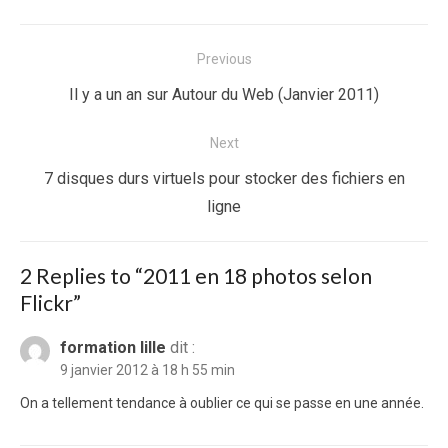
Navigation
Previous
de
Previous
Il y a un an sur Autour du Web (Janvier 2011)
l’article
post:
Next
Next
7 disques durs virtuels pour stocker des fichiers en
post:
ligne
2 Replies to “
2011 en 18 photos selon
Flickr
”
formation lille
dit :
9 janvier 2012 à 18 h 55 min
On a tellement tendance à oublier ce qui se passe en une année.