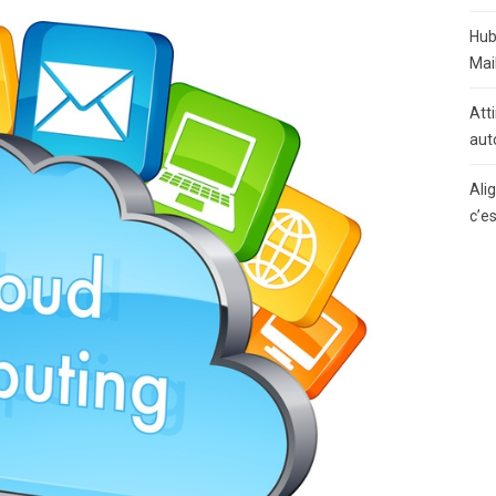
Hub
Mai
Atti
aut
Ali
c’e