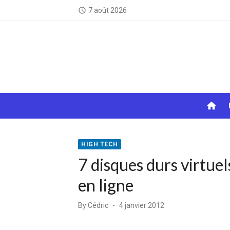
Skip
7 août 2026
access_time
to
content
home
HIGH TECH
7 disques durs virtuel
en ligne
Posted
By
Cédric
4 janvier 2012
on