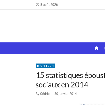
Skip
8 août 2026
access_time
to
content
home
HIGH TECH
15 statistiques épous
sociaux en 2014
Posted
By
Cédric
30 janvier 2014
on