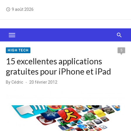
Skip
9 août 2026
access_time
to
content
Le Web, c'est comme une boîte de chocolats… On
sait jamais sur quoi on va tomber !
HIGH TECH
5
15 excellentes applications
gratuites pour iPhone et iPad
Posted
By
Cédric
20 février 2012
on