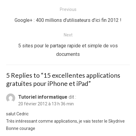
Navigation
Previous
de
Previous
Google+ : 400 millions d’utilisateurs d’ici fin 2012 !
l’article
post:
Next
Next
5 sites pour le partage rapide et simple de vos
post:
documents
5 Replies to “
15 excellentes applications
gratuites pour iPhone et iPad
”
Tutoriel informatique
dit :
20 février 2012 à 13 h 36 min
salut Cedric
Très intéressant comme applications, je vais tester le Skydrive
Bonne courage