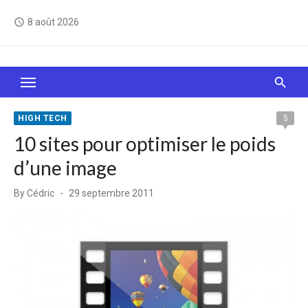
Skip
8 août 2026
access_time
to
content
Le Web, c'est comme une boîte de chocolats… On
sait jamais sur quoi on va tomber !
HIGH TECH
5
10 sites pour optimiser le poids
d’une image
Posted
By
Cédric
29 septembre 2011
on