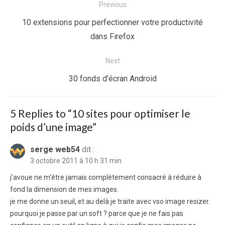
Navigation
Previous
de
Previous
10 extensions pour perfectionner votre productivité
l’article
post:
dans Firefox
Next
Next
30 fonds d’écran Android
post:
5 Replies to “
10 sites pour optimiser le
poids d’une image
”
serge web54
dit :
3 octobre 2011 à 10 h 31 min
j’avoue ne m’être jamais complétement consacré à réduire à
fond la dimension de mes images.
je me donne un seuil, et au delà je traite avec vso image resizer.
pourquoi je passe par un soft ? parce que je ne fais pas