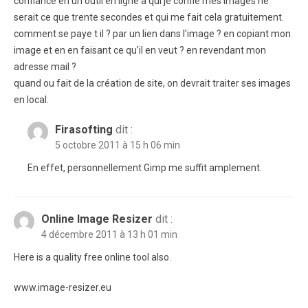
confiance en un outil en ligne à qui je confie mes images ne
serait ce que trente secondes et qui me fait cela gratuitement.
comment se paye t il ? par un lien dans l’image ? en copiant mon
image et en en faisant ce qu’il en veut ? en revendant mon
adresse mail ?
quand ou fait de la création de site, on devrait traiter ses images
en local.
Firasofting
dit :
5 octobre 2011 à 15 h 06 min
En effet, personnellement Gimp me suffit amplement.
Online Image Resizer
dit :
4 décembre 2011 à 13 h 01 min
Here is a quality free online tool also.
www.image-resizer.eu