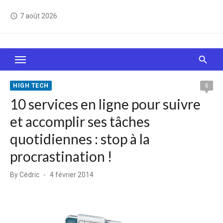
Skip
7 août 2026
access_time
to
content
Le Web, c'est comme une boîte de chocolats… On
sait jamais sur quoi on va tomber !
HIGH TECH
6
10 services en ligne pour suivre
et accomplir ses tâches
quotidiennes : stop à la
procrastination !
Posted
By
Cédric
4 février 2014
on