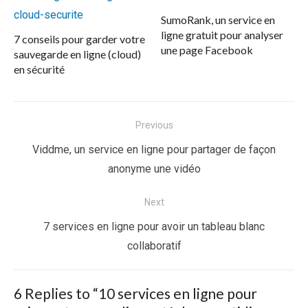
SumoRank, un service en
ligne gratuit pour analyser
7 conseils pour garder votre
une page Facebook
sauvegarde en ligne (cloud)
en sécurité
Navigation
Previous
de
Previous
Viddme, un service en ligne pour partager de façon
l’article
post:
anonyme une vidéo
Next
Next
7 services en ligne pour avoir un tableau blanc
post:
collaboratif
6 Replies to “
10 services en ligne pour