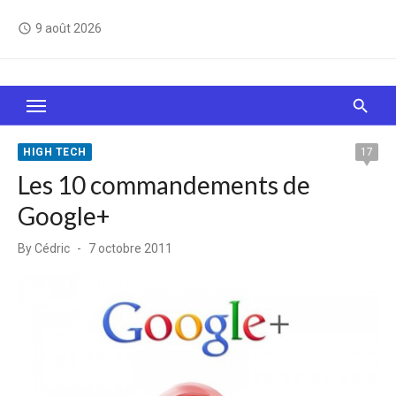
Skip
9 août 2026
access_time
to
content
Le Web, c'est comme une boîte de chocolats… On
sait jamais sur quoi on va tomber !
HIGH TECH
17
Les 10 commandements de
Google+
Posted
By
Cédric
7 octobre 2011
on