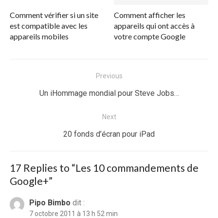
Comment vérifier si un site
Comment afficher les
est compatible avec les
appareils qui ont accès à
appareils mobiles
votre compte Google
Navigation
Previous
de
Previous
Un iHommage mondial pour Steve Jobs…
l’article
post:
Next
Next
20 fonds d’écran pour iPad
post:
17 Replies to “
Les 10 commandements de
Google+
”
Pipo Bimbo
dit :
7 octobre 2011 à 13 h 52 min