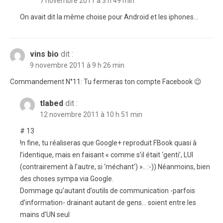
7 novembre 2011 à 3 h 49 min
On avait dit la même choise pour Android et les iphones…
vins bio
dit :
9 novembre 2011 à 9 h 26 min
Commandement N°11: Tu fermeras ton compte Facebook 😉
tlabed
dit :
12 novembre 2011 à 10 h 51 min
# 13
!n fine, tu réaliseras que Google+ reproduit FBook quasi à
l’identique, mais en faisant « comme s’il était ‘genti’, LUI
(contrairement à l’autre, si ‘méchant’) ».. :-)) Néanmoins, bien
des choses sympa via Google.
Dommage qu’autant d’outils de communication -parfois
d’information- drainant autant de gens… soient entre les
mains d’UN seul