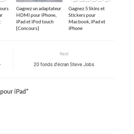
cours
Gagnez un adaptateur
Gagnez 5 Skins et
ur
HDMI pour iPhone,
Stickers pour
t
iPad et iPod touch
Macbook, iPad et
[Concours]
iPhone
Next
Next
+
20 fonds d’écran Steve Jobs
post:
pour iPad”