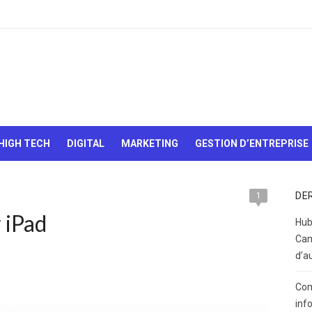
Le Web,
c'est
comme
une boîte
HIGH TECH
DIGITAL
MARKETING
GESTION D’ENTREPRISE
de
chocolats…
On sait
jamais sur
DE
1
quoi on va
 iPad
tomber !
Hub
Cam
d’a
Com
inf