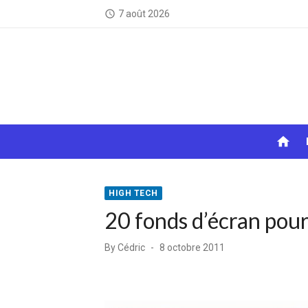
Skip
7 août 2026
access_time
to
content
home
HIGH TECH
20 fonds d’écran pour
Posted
By
Cédric
8 octobre 2011
on