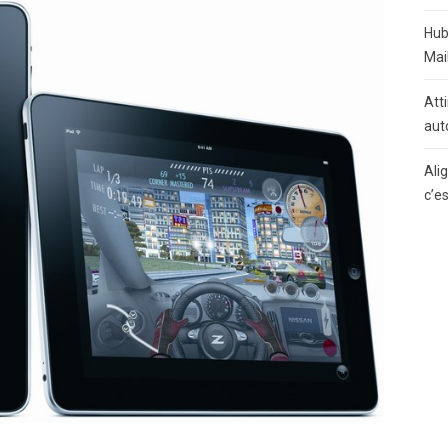
Hub
Mai
Atti
aut
Ali
c’e