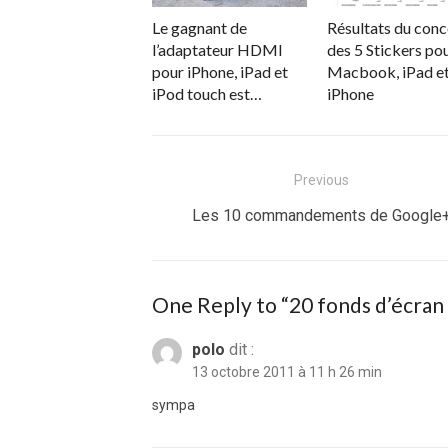
Le gagnant de
Résultats du con
l’adaptateur HDMI
des 5 Stickers po
pour iPhone, iPad et
Macbook, iPad e
iPod touch est…
iPhone
Navigation
Previous
de
Previous
Les 10 commandements de Google
post:
l’article
One Reply to “20 fonds d’écran 
polo
dit :
13 octobre 2011 à 11 h 26 min
sympa