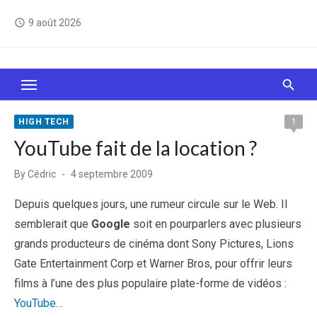
Skip
9 août 2026
access_time
to
content
Le Web, c'est comme une boîte de chocolats… On
sait jamais sur quoi on va tomber !
HIGH TECH
1
YouTube fait de la location ?
Posted
By
Cédric
4 septembre 2009
on
Depuis quelques jours, une rumeur circule sur le Web. Il
semblerait que
Google
soit en pourparlers avec plusieurs
grands producteurs de cinéma dont Sony Pictures, Lions
Gate Entertainment Corp et Warner Bros, pour offrir leurs
films à l’une des plus populaire plate-forme de vidéos :
YouTube
…