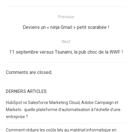
Navigation
Previous
de
Previous
Deviens un « ninja Gmail » petit scarabée !
l’article
post:
Next
Next
11 septembre versus Tsunami, la pub choc de la WWF !
post:
Comments are closed.
DERNIERS ARTICLES
HubSpot vs Salesforce Marketing Cloud, Adobe Campaign et
Marketo : quelle plateforme d’automatisation à l’échelle d’une
entreprise ?
Comment réduire les coûts liés au matériel informatique en