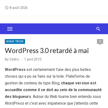
Skip
8 août 2026
access_time
to
content
Le Web, c'est comme une boîte de chocolats… On
sait jamais sur quoi on va tomber !
HIGH TECH
5
WordPress 3.0 retardé à mai
Posted
By
Cédric
1 avril 2010
on
WordPress
est certainement l’une des plus belles
choses qui a pu se faire sur la toile. Plateforme de
gestion de contenu du type Blog,
chaque version est
accueillie comme il se doit au sein de la communauté
des blogueurs
. Autour du Web tourne bien entendu sous
WordPress et c’est avec impatience que j’attends cette