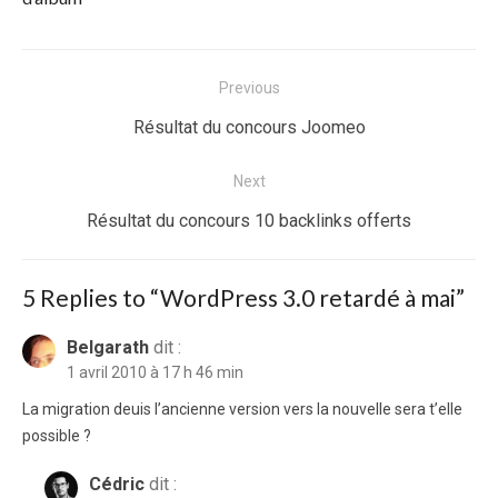
Navigation
Previous
de
Previous
Résultat du concours Joomeo
l’article
post:
Next
Next
Résultat du concours 10 backlinks offerts
post:
5 Replies to “
WordPress 3.0 retardé à mai
”
Belgarath
dit :
1 avril 2010 à 17 h 46 min
La migration deuis l’ancienne version vers la nouvelle sera t’elle
possible ?
Cédric
dit :