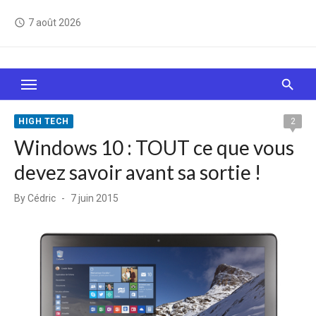
Skip
7 août 2026
access_time
to
content
Le Web, c'est comme une boîte de chocolats… On
sait jamais sur quoi on va tomber !
HIGH TECH
2
Windows 10 : TOUT ce que vous
devez savoir avant sa sortie !
Posted
By
Cédric
7 juin 2015
on