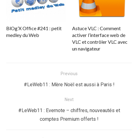
BlOg’X Office #241 : petit
Astuce VLC : Comment
medley du Web
activer l’interface web de
VLC et contrôler VLC avec
un navigateur
Navigation
Previous
de
Previous
#LeWeb11 : Mère Noël est aussi à Paris !
l’article
post:
Next
Next
#LeWeb11 : Evernote – chiffres, nouveautés et
post:
comptes Premium offerts !