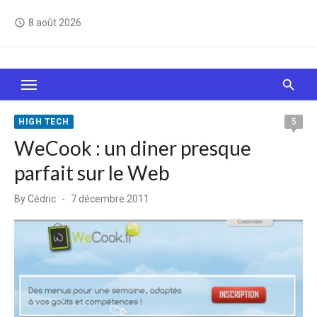
Skip
8 août 2026
access_time
to
content
Le Web, c'est comme une boîte de chocolats… On
sait jamais sur quoi on va tomber !
HIGH TECH
5
WeCook : un diner presque
parfait sur le Web
Posted
By
Cédric
7 décembre 2011
on