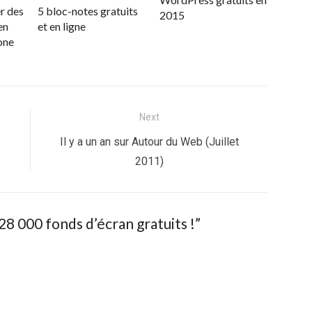
r des
5 bloc-notes gratuits
2015
en
et en ligne
one
Next
Next
Il y a un an sur Autour du Web (Juillet
post:
2011)
8 000 fonds d’écran gratuits !
”