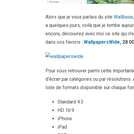
Alors que je vous parlais du site
Wallbase,
a quelques jours, voilà que je tombe aujour
encore, découvrez avec moi ce site qui n’e
dans vos favoris :
WallpapersWide
, 28 0
Pour vous retrouver parmi cette importan
d’écran par catégories ou par résolutions. 
liste de formats disponible sur chaque fo
Standard 4:3
HD 16:9
iPhone
iPad