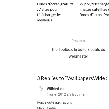
Fonds d’écran gratuits
Wlppr, télécharge
: 7 sites pour
images satellites 
télécharger les
fonds d’écran iPh
meilleurs
Navigation
Previous
de
Previous
The Toolbox, la boîte à outils du
post:
Webmaster
l’article
3 Replies to “
WallpapersWide : 2
Wilbird
dit :
1 juillet 2012 à 8 h 30 min
Hop, ajouté aux favoris !
Merci, Cédric.