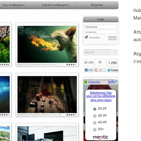
Hub
Mai
Atti
aut
Ali
c’e