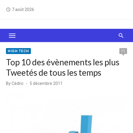
Skip
7 août 2026
access_time
to
content
Le Web, c'est comme une boîte de chocolats… On
sait jamais sur quoi on va tomber !
HIGH TECH
11
Top 10 des évènements les plus
Tweetés de tous les temps
Posted
By
Cédric
5 décembre 2011
on