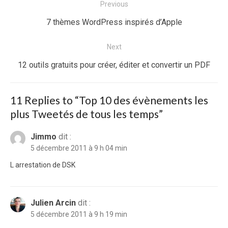
Navigation
Previous
de
Previous
7 thèmes WordPress inspirés d’Apple
l’article
post:
Next
Next
12 outils gratuits pour créer, éditer et convertir un PDF
post:
11 Replies to “
Top 10 des évènements les
plus Tweetés de tous les temps
”
Jimmo
dit :
5 décembre 2011 à 9 h 04 min
L arrestation de DSK
Julien Arcin
dit :
5 décembre 2011 à 9 h 19 min