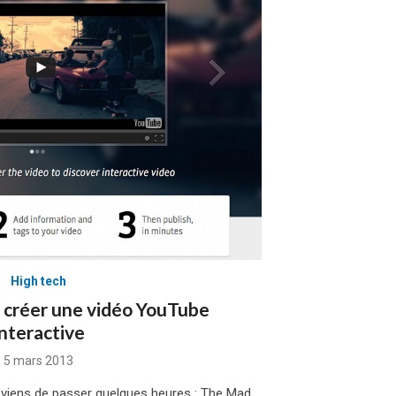
High tech
 créer une vidéo YouTube
interactive
Posted
5 mars 2013
on
 je viens de passer quelques heures : The Mad