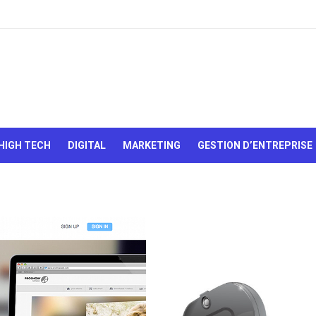
Le Web,
c'est
comme
une boîte
HIGH TECH
DIGITAL
MARKETING
GESTION D’ENTREPRISE
de
chocolats…
On sait
jamais sur
quoi on va
tomber !