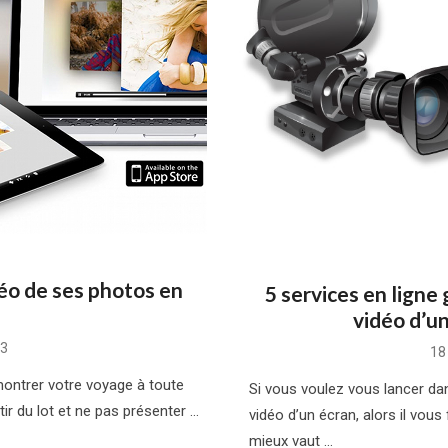
éo de ses photos en
5 services en ligne
vidéo d’u
13
Po
18
on
ontrer votre voyage à toute
Si vous voulez vous lancer dan
tir du lot et ne pas présenter …
vidéo d’un écran, alors il vous
mieux vaut …