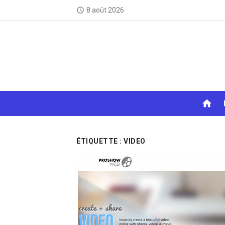
Skip
8 août 2026
access_time
to
content
home
ÉTIQUETTE :
VIDEO