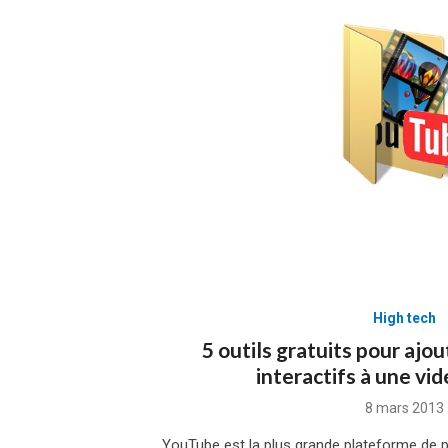
High tech
5 outils gratuits pour ajo
interactifs à une vi
Posted
8 mars 2013
on
YouTube est la plus grande plateforme de p