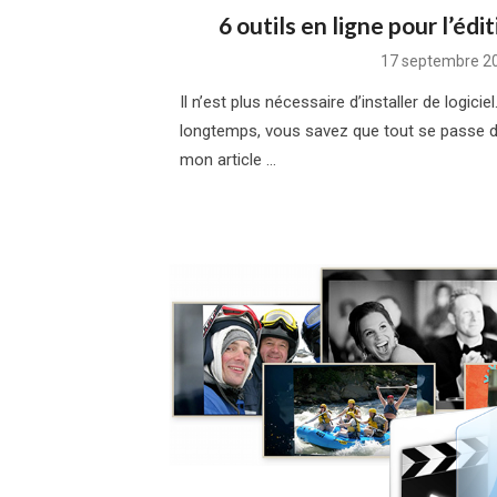
6 outils en ligne pour l’édi
Posted
17 septembre 2
on
Il n’est plus nécessaire d’installer de logici
longtemps, vous savez que tout se passe dés
mon article …