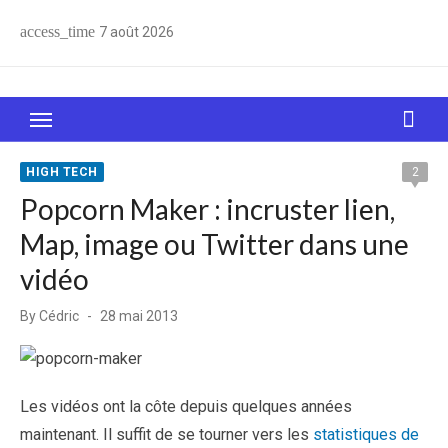
Skip
access_time
7 août 2026
to
content
Le Web, c'est comme une boîte de chocolats… On
sait jamais sur quoi on va tomber !
HIGH TECH
2
Popcorn Maker : incruster lien,
Map, image ou Twitter dans une
vidéo
Posted
By
Cédric
28 mai 2013
on
Les vidéos ont la côte depuis quelques années
maintenant. Il suffit de se tourner vers les
statistiques de