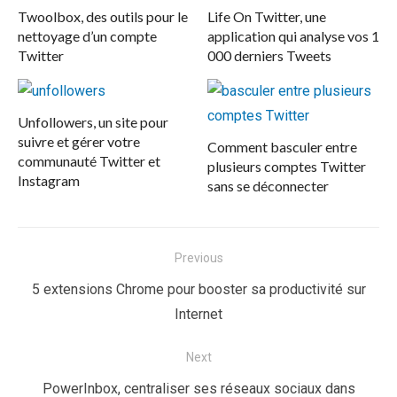
Twoolbox, des outils pour le
Life On Twitter, une
nettoyage d’un compte
application qui analyse vos 1
Twitter
000 derniers Tweets
Unfollowers, un site pour
suivre et gérer votre
Comment basculer entre
communauté Twitter et
plusieurs comptes Twitter
Instagram
sans se déconnecter
Navigation
Previous
de
Previous
5 extensions Chrome pour booster sa productivité sur
l’article
post:
Internet
Next
Next
PowerInbox, centraliser ses réseaux sociaux dans